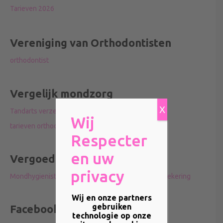
Tarieven 2026
Vereniging van Orthodontisten
orthodontist
Vergelijk mondzorg
X
Tandarts verzekering vergelijken
Wij
tarieven orthodontie
Respecter
en uw
Vergoeding mondhygiënist
privacy
Mondhygienistenvergoedingen vanuit de zorgverzekering
Wij en onze partners
gebruiken
Facebook
technologie op onze